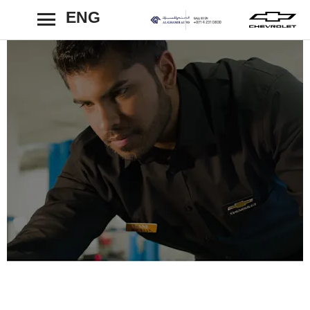
ENG
رجوع
تعهد شفروليه
إلتزام. راحة. شفافية