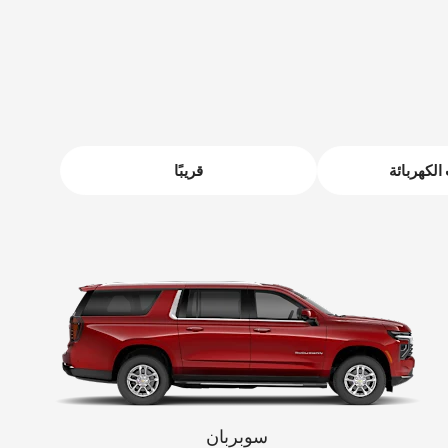
ابتدأ من 293,000 درهم
الكهربائة
قريبًا
سوبربان