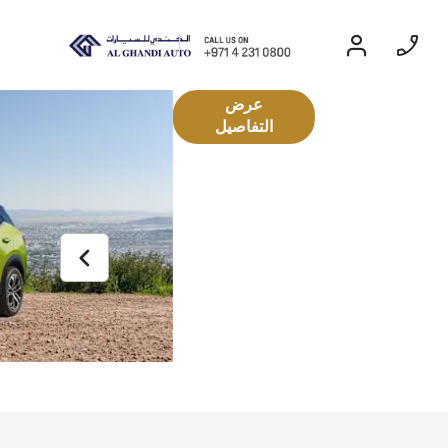
عرض
ه
التفاصيل
رات التجارية
قريبا
 LD
وقعاتك.
EXPERIENCE CHEVROLET TITLE
Lobortis felis. Proin molestie faucibus
velit, nec auctor nulla. Sed arcu lacus,
ullamcorper eget purus sed.
Find Out More
سوبربان
2026