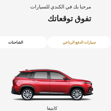
مرحبا بك في الكندي للسيارات
إبتداء من 62,900 درهم
إبتداء من 140,000 درهم ‏
تفوق توقعاتك
سيارات الدفع الرباعي
الشاحنات
جرووف
2026
ترافرس
ابتدأ من 60,000 درهم
ابتدأ من 181,000 درهم
كابتيفا