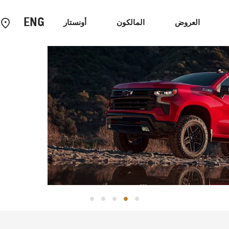
ENG
العروض
المالكون
أونستار
شفرولي
سيارات الاداء
EV
السيا
سيلفرادو
أداء يرتقي لت
2024
تاهو
2026