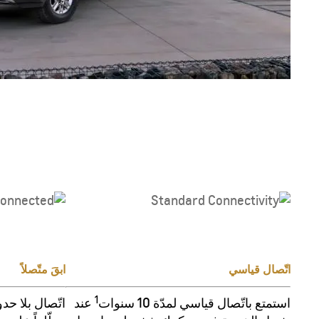
اتّصال قياسي
ابقَ متّصلاً
1
استمتع باتّصال قياسي لمدّة 10 سنوات
عند
اتّصال بلا حد