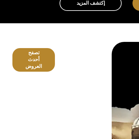
إكتشف المزيد
عروض
احدث
تصفح
شيفروليه
أحدث
العروض
العروض