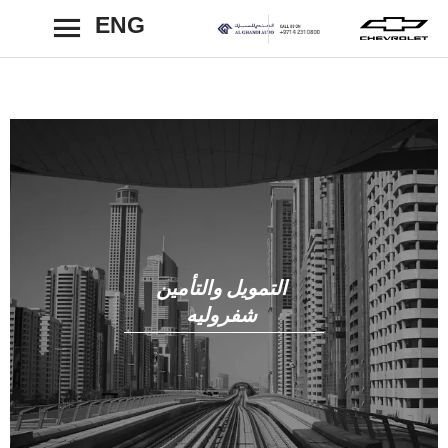
ENG
رجوع
التمويل والتأمين
شفروليه