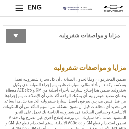
ENG
رجوع
مزايا و مواصفات شفروليه
مزايا و مواصفات شفروليه
يضمن المحترفون ، وفقًا لجدول الصيانة ، أن كل سيارة شيفروليه تعمل
بسلاسة وكفاءة وبأداء مثالي. سيارتك عادية يتم إجراء الصيانة لدى وكيل
شفروليه. يضمن هذا إصلاح سيارتك بأجزاء أصلية من GM و ACDelco مغطاة
بضمان مصنع شيفروليه. أي يمكنك الراحة أكد على أن الإصلاحات يتم إجراؤها
من قبل فنيين مدربين يعرفون أفضل سيارة شيفروليه الخاصة بك. هذا يساعد
في تحديد أي مخالفات قبل أن تصبح مشكلة. من المهم التأكد من أن المكونات
الأساسية وخصائص السلامة في شفروليه الخاصة بك تعمل على النحو
المنشود. عندما تأخذ سيارتك إلى ورشة إصلاح أخرى غير مصرح بها ، فقد لا
تضمن استخدام قطع GM و ACDelco الأصلية. سيتم استخدام قطع غيار GM و
ACDelco الأصلية. حقيقي. صادق. صميم تم تصميم أجزاء GM و ACDelco