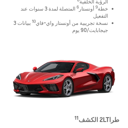
8
الرؤية الخلفية
6
9
خطة
أونستار
المتصلة لمدة 3 سنوات عند
التفعيل
10
نسخة تجريبية من أونستار واي-فاي
ببيانات 3
جيجابايت/90 يوم
11
طرا
2LT الكشف