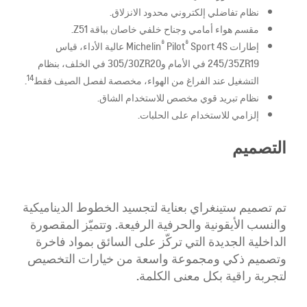
نظام تفاضلي إلكتروني محدود الانزلاق.
مقسم هواء أمامي وجناح خلفي خاصان بباقة Z51.
®
®
إطارات Michelin
Pilot
Sport 4S عالية الأداء، قياس
245/35ZR19 في الأمام و305/30ZR20 في الخلف، بنظام
14
التشغيل عند الفراغ من الهواء، مخصصة لفصل الصيف فقط
.
نظام تبريد قوي مخصص للاستخدام الشاق.
إلزامي للاستخدام على الحلبات.
التصميم
​تم تصميم ستينغراي بعناية لتجسيد الخطوط الديناميكية
والنسب الأيقونية والحرفية الرفيعة. وتتميّز المقصورة
الداخلية الجديدة التي تركّز على السائق بمواد فاخرة
وتصميم ذكي ومجموعة واسعة من خيارات التخصيص
لتجربة راقية بكل معنى الكلمة.