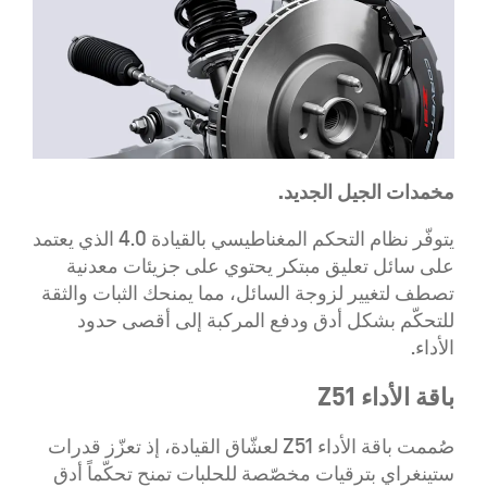
مخمدات الجيل الجديد.
يتوفّر نظام التحكم المغناطيسي بالقيادة 4.0 الذي يعتمد
على سائل تعليق مبتكر يحتوي على جزيئات معدنية
تصطف لتغيير لزوجة السائل، مما يمنحك الثبات والثقة
للتحكّم بشكل أدق ودفع المركبة إلى أقصى حدود
الأداء.
باقة الأداء Z51
صُممت باقة الأداء Z51 لعشّاق القيادة، إذ تعزّز قدرات
ستينغراي بترقيات مخصّصة للحلبات تمنح تحكّماً أدق