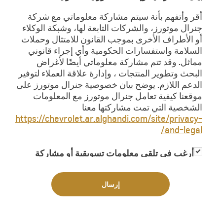
أقر وأتفهم بأنة سيتم مشاركة معلوماتي مع شركة
جنرال موتورز، والشركات التابعة لها، وشبكة الوكلاء
أو الأطراف الأخرى بموجب القانون للامتثال وحملات
السلامة واستفسارات الحكومية وأي إجراء قانوني
مماثل. وقد تتم مشاركة معلوماتي أيضًا لأغراض
البحث وتطوير المنتجات ، وإدارة علاقة العملاء لتوفير
الدعم اللازم. يوضح بيان خصوصية جنرال موتورز على
موقعنا كيفية تعامل جنرال موتورز مع المعلومات
الشخصية التي تمت مشاركتها معنا
https://chevrolet.ar.alghandi.com/site/privacy-
and-legal/
أرغب في تلقي معلومات تسويقية أو مشاركة
معلوماتي مع جهات خارجية لغاية تزويدي
بمعلومات تسويقية
إرسال