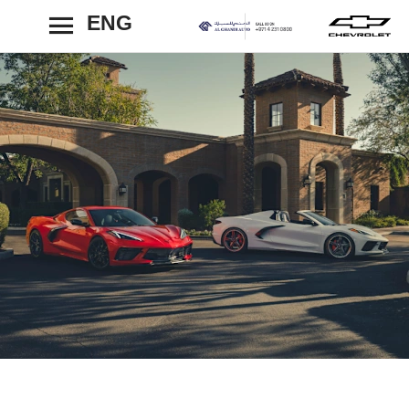
ENG
رجوع