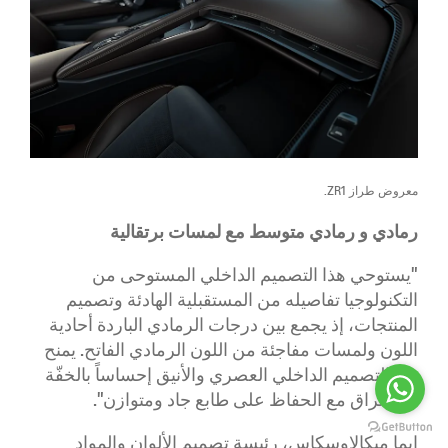
معروض طراز ZR1.
رمادي و رمادي متوسط مع لمسات برتقالية
"يستوحي هذا التصميم الداخلي المستوحى من
التكنولوجيا تفاصيله من المستقبلية الهادئة وتصميم
المنتجات، إذ يجمع بين درجات الرمادي الباردة أحادية
اللون ولمسات مفاجئة من اللون الرمادي الفاتح. يمنح
هذا التصميم الداخلي العصري والأنيق إحساساً بالخفّة
والإشراق مع الحفاظ على طابع جاد ومتوازن".
إيما ميكالاوسكاس، رئيسة تصميم الألوان والمواد