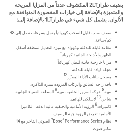
يضيف طراز
2LT المكشوف عدداً من المزايا المريحة
والمتميزة بالإضافة إلى خيارات المقصورة المتوافقة مع
الألوان. يشمل كل شيء في طراز1LT بالإضافة إلى:
سقف صلب قابل للسحب كهربائياً يعمل بسرعات تصل إلى 48
كم/ساعة.
مقاعد قابلة للتدفئة ومُهواة مع ميزة التعديل لمنطقة أسفل
الظهر والأجنحة الجانبية كهربائياً.
مرايا خارجية قابلة للطي كهربائياً
عجلة قيادة قابلة للتدفئة.
12
مسجل بيانات الأداء المعزّز
باقة راحة السائق والركاب المزودة بميزة الذاكرة.
8
8
تنبيه
حركة المرور الخلفية، تنبيه
المنطقة العمياء الجانبية.
13
شاحن
لاسلكي للهاتف.
8
كاميرات
الرؤية الأمامية والخلفية عالية الدقة، الكاميرا
الأمامية تعرض الرؤية جهة الرصيف.
7
®
نظام
Bose
Performance Series الصوتي الفاخر مع 14
مكبر صوت.