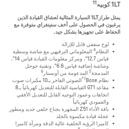
11
1LT كوبيه
يمثل
طراز1LT السيارة المثالية لعشاق القيادة الذين
يرغبون في الحصول على أخف ستينغراي متوفرة مع
الحفاظ على تجهيزها بشكل جيد.
لوح سقفي قابل للإزالة
4
النظام
المعلوماتي الترفيهي مع شاشة وسطية
قياس 12.7"، ومركز معلومات القيادة قياس 14"،
وشاشة إضافية قياس 6.6"، وتقنية جوجل
6
5
المدمجة
المدعومة من أونستار
®
7
نظام
Bose
الصوتي الفاخر بـ10 مكبرات صوت
مقاعد GT1 القياسية القابلة للتعديل كهربائياً بـ8
اتجاهات وعمود التوجيه القابل للتعديل الأفقي
والعمودي كهربائياً
باقة الأداء Z51 المجهزة بجناح خلفي جديد ومطور
عجلة قيادة مكسوة بالجلد
كاميرا الرؤية الخلفية عالية الدقة ومرآة كاميرا